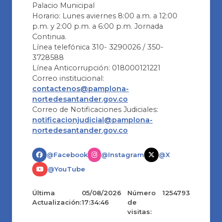
Palacio Municipal
Horario: Lunes aviernes 8:00 a.m. a 12:00
p.m. y 2:00 p.m. a 6:00 p.m. Jornada
Continua.
Línea telefónica 310- 3290026 / 350-
3728588
Línea Anticorrupción: 018000121221
Correo institucional:
contactenos@pamplona-
nortedesantander.gov.co
Correo de Notificaciones Judiciales:
notificacionjudicial@pamplona-
nortedesantander.gov.co
@Facebook
@Instagram
@X
@YouTube
Última
05/08/2026
Número
1254793
Actualización:
17:34:46
de
visitas: