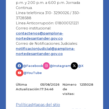
p.m. y 2:00 p.m. a 6:00 p.m. Jornada
Continua.
Línea telefónica 310- 3290026 / 350-
3728588
Línea Anticorrupción: 018000121221
Correo institucional:
contactenos@pamplona-
nortedesantander.gov.co
Correo de Notificaciones Judiciales:
notificacionjudicial@pamplona-
nortedesantander.gov.co
@Facebook
@Instagram
@X
@YouTube
Última
05/08/2026
Número
1255028
Actualización:
17:34:46
de
visitas:
Políticas
Mapas del sitio