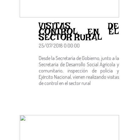
VISITAS DE
CONTROL EN EL
SECTOR RURAL
25/07/2018 0:00:00
​Desde la Secretaría de Gobierno, junto a la
Secretaría de Desarrollo Social Agrícola y
comunitario, inspección de policía y
Ejército Nacional, vienen realizando visitas
de control en el sector rural