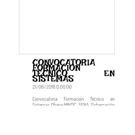
CONVOCATORIA
FORMACIÓN
TÉCNICO EN
SISTEMAS
21/06/2018 0:00:00
Convocatoria Formación Técnico en
Sistemas Ofrece MINTIC, SENA, Gobernación
de Norte de Santander y Alcaldía de
Pamplona