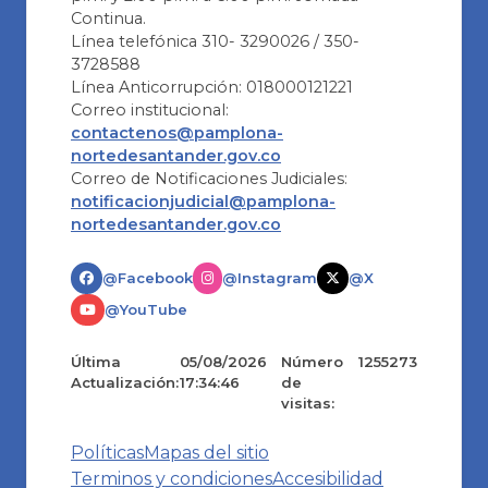
Continua.
Línea telefónica 310- 3290026 / 350-
3728588
Línea Anticorrupción: 018000121221
Correo institucional:
contactenos@pamplona-
nortedesantander.gov.co
Correo de Notificaciones Judiciales:
notificacionjudicial@pamplona-
nortedesantander.gov.co
@Facebook
@Instagram
@X
@YouTube
Última
05/08/2026
Número
1255273
Actualización:
17:34:46
de
visitas:
Políticas
Mapas del sitio
Terminos y condiciones
Accesibilidad