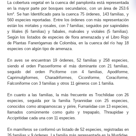
La cobertura vegetal en la cuenca del pamplonita está representada
en la mayor parte por bosques secundarios, con un área de 253.6
km². Se han Identificado para la cuenca 75 órdenes, 143 familias, y
560 especies reportadas. Entre los órdenes con más representación
están los mirtales y rosales, con 7 familias; seguidos por sapindales
y liliales (6 familias) y fabales, malvales y violales (5 familias).
Según los listados de especies de flora amenazada y el Libro Rojo
de Plantas Fanerógamas de Colombia, en la cuenca del río hay 18
especies con algún tipo de amenaza.
En aves se encuentran 19 órdenes, 52 familias y 258 especies,
siendo el orden Passeriforme el más dominante con 21 familias,
seguido del orden Piciforme con 4 familias, Apodiforme,
Caprimulgiformes, Charadriformes, Ciconiforme, Coraciforme,
Falconiforme con 3 familias y otros 11 géneros con 1 familia.
En cuanto a las familias, la más frecuente es Trochilidae con 26
especies, seguida por la familia Tyrannidae con 25 especies,
conocidos como atrapamoscas y pirire, Furnariidae con 13 especies,
llamados comúnmente como guito y trepapalo, Thraupidae y
Accipritidae cada una con 11 especies.
En mamíferos se conformó un listado de 52 especies, registradas en
26 familias y 9 órdenes. La familia más representada es la Murdidae,