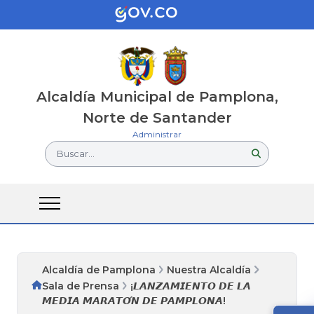
Alcaldía Municipal de Pamplona,
Norte de Santander
Administrar
Buscar...
Alcaldía de Pamplona
Nuestra Alcaldía
Sala de Prensa
¡𝙇𝘼𝙉𝙕𝘼𝙈𝙄𝙀𝙉𝙏𝙊 𝘿𝙀 𝙇𝘼
𝙈𝙀𝘿𝙄𝘼 𝙈𝘼𝙍𝘼𝙏𝙊́𝙉 𝘿𝙀 𝙋𝘼𝙈𝙋𝙇𝙊𝙉𝘼!