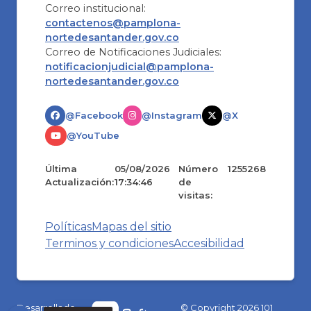
Correo institucional:
contactenos@pamplona-
nortedesantander.gov.co
Correo de Notificaciones Judiciales:
notificacionjudicial@pamplona-
nortedesantander.gov.co
@Facebook
@Instagram
@X
@YouTube
Última
05/08/2026
Número
1255268
Actualización:
17:34:46
de
visitas:
Políticas
Mapas del sitio
Terminos y condiciones
Accesibilidad
Desarrollado
© Copyright
2026
101