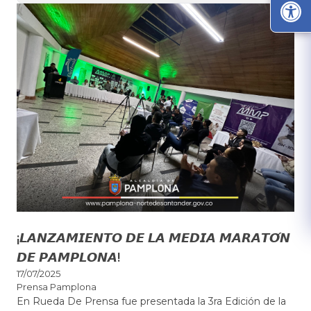
¡𝙇𝘼𝙉𝙕𝘼𝙈𝙄𝙀𝙉𝙏𝙊 𝘿𝙀 𝙇𝘼 𝙈𝙀𝘿𝙄𝘼 𝙈𝘼𝙍𝘼𝙏𝙊́𝙉
𝘿𝙀 𝙋𝘼𝙈𝙋𝙇𝙊𝙉𝘼!
17/07/2025
Prensa Pamplona
​En Rueda De Prensa fue presentada la 3ra Edición de la