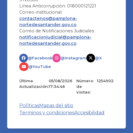
Línea Anticorrupción: 018000121221
Correo institucional:
contactenos@pamplona-
nortedesantander.gov.co
Correo de Notificaciones Judiciales:
notificacionjudicial@pamplona-
nortedesantander.gov.co
@Facebook
@Instagram
@X
@YouTube
Última
05/08/2026
Número
1254902
Actualización:
17:34:46
de
visitas:
Políticas
Mapas del sitio
Terminos y condiciones
Accesibilidad